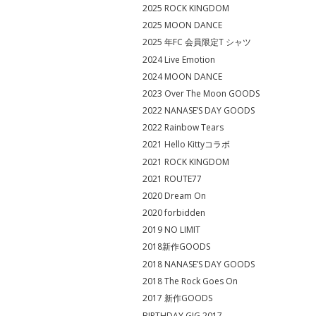
2025 ROCK KINGDOM
2025 MOON DANCE
2025 年FC 会員限定T シャツ
2024 Live Emotion
2024 MOON DANCE
2023 Over The Moon GOODS
2022 NANASE’S DAY GOODS
2022 Rainbow Tears
2021 Hello Kittyコラボ
2021 ROCK KINGDOM
2021 ROUTE77
2020 Dream On
2020 forbidden
2019 NO LIMIT
2018新作GOODS
2018 NANASE’S DAY GOODS
2018 The Rock Goes On
2017 新作GOODS
BIRTHDAY GIG 2017