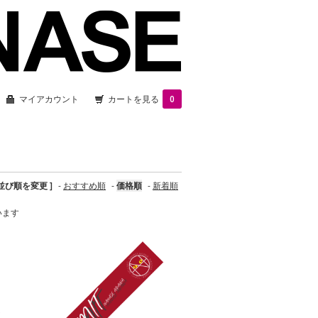
マイアカウント
カートを見る
0
 並び順を変更 ]
-
おすすめ順
-
価格順
-
新着順
ています