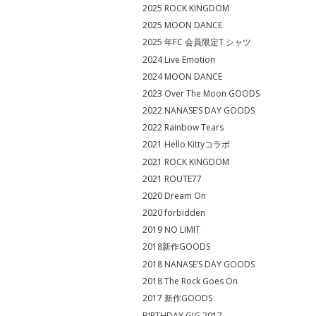
2025 ROCK KINGDOM
2025 MOON DANCE
2025 年FC 会員限定T シャツ
2024 Live Emotion
2024 MOON DANCE
2023 Over The Moon GOODS
2022 NANASE’S DAY GOODS
2022 Rainbow Tears
2021 Hello Kittyコラボ
2021 ROCK KINGDOM
2021 ROUTE77
2020 Dream On
2020 forbidden
2019 NO LIMIT
2018新作GOODS
2018 NANASE’S DAY GOODS
2018 The Rock Goes On
2017 新作GOODS
BIRTHDAY GIG 2017