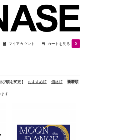
マイアカウント
カートを見る
0
 並び順を変更 ]
-
おすすめ順
-
価格順
-
新着順
ています