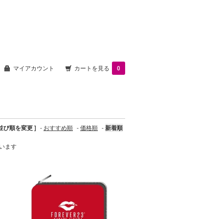
マイアカウント
カートを見る
0
 並び順を変更 ]
-
おすすめ順
-
価格順
-
新着順
ています