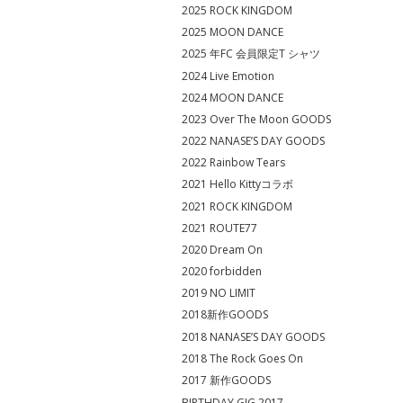
2025 ROCK KINGDOM
2025 MOON DANCE
2025 年FC 会員限定T シャツ
2024 Live Emotion
2024 MOON DANCE
2023 Over The Moon GOODS
2022 NANASE’S DAY GOODS
2022 Rainbow Tears
2021 Hello Kittyコラボ
2021 ROCK KINGDOM
2021 ROUTE77
2020 Dream On
2020 forbidden
2019 NO LIMIT
2018新作GOODS
2018 NANASE’S DAY GOODS
2018 The Rock Goes On
2017 新作GOODS
BIRTHDAY GIG 2017