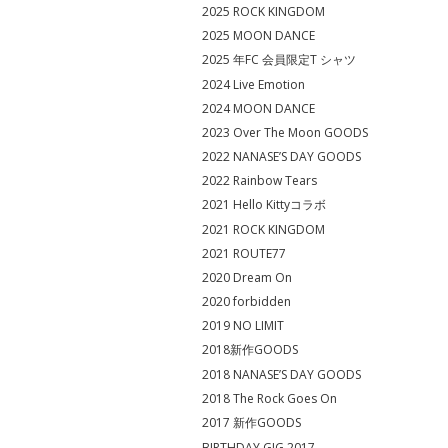
2025 ROCK KINGDOM
2025 MOON DANCE
2025 年FC 会員限定T シャツ
2024 Live Emotion
2024 MOON DANCE
2023 Over The Moon GOODS
2022 NANASE’S DAY GOODS
2022 Rainbow Tears
2021 Hello Kittyコラボ
2021 ROCK KINGDOM
2021 ROUTE77
2020 Dream On
2020 forbidden
2019 NO LIMIT
2018新作GOODS
2018 NANASE’S DAY GOODS
2018 The Rock Goes On
2017 新作GOODS
BIRTHDAY GIG 2017