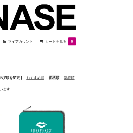
マイアカウント
カートを見る
0
 並び順を変更 ]
-
おすすめ順
-
価格順
-
新着順
ています