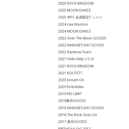
2025 ROCK KINGDOM
2025 MOON DANCE
2025 年FC 会員限定T シャツ
2024 Live Emotion
2024 MOON DANCE
2023 Over The Moon GOODS
2022 NANASE’S DAY GOODS
2022 Rainbow Tears
2021 Hello Kittyコラボ
2021 ROCK KINGDOM
2021 ROUTE77
2020 Dream On
2020 forbidden
2019 NO LIMIT
2018新作GOODS
2018 NANASE’S DAY GOODS
2018 The Rock Goes On
2017 新作GOODS
BIRTHDAY GIG 2017