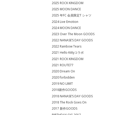
2025 ROCK KINGDOM
2025 MOON DANCE
2025 年FC 会員限定T シャツ
2024 Live Emotion
2024 MOON DANCE
2023 Over The Moon GOODS
2022 NANASE’S DAY GOODS
2022 Rainbow Tears
2021 Hello Kittyコラボ
2021 ROCK KINGDOM
2021 ROUTE77
2020 Dream On
2020 forbidden
2019 NO LIMIT
2018新作GOODS
2018 NANASE’S DAY GOODS
2018 The Rock Goes On
2017 新作GOODS
BIRTHDAY GIG 2017