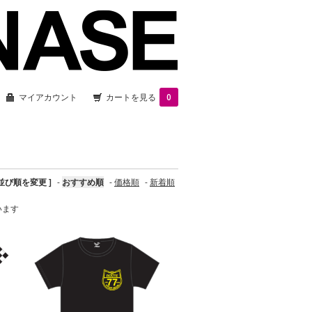
マイアカウント
カートを見る
0
 並び順を変更 ]
-
おすすめ順
-
価格順
-
新着順
ています