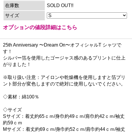
在庫数
SOLD OUT!!
サイズ
オプションの値段詳細はこちら
25th Anniversary 〜Dream On〜オフィシャルT シャツで
す！
シルバー箔を使用したゴージャス感のあるプリントに仕上
がりました！
※取り扱い注意：アイロンや乾燥機を使用しますと箔プリ
ント部分が変色しますので絶対に使用しないでください。
◇素材：綿100％
◇サイズ
Sサイズ：着丈約65ｃｍ/身巾約49ｃｍ/肩巾約42ｃｍ/袖丈
約59ｃｍ
Mサイズ：着丈約69ｃｍ/身巾約52ｃｍ/肩巾約44ｃｍ/袖丈