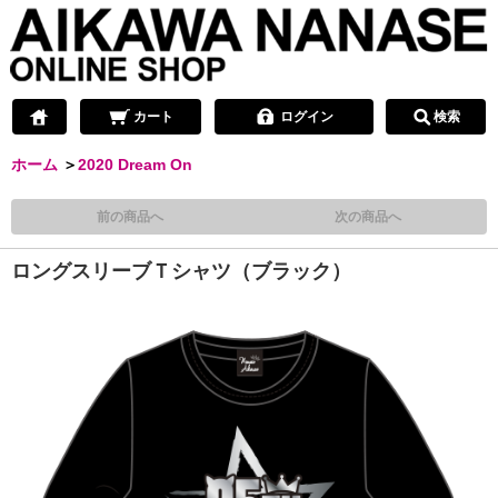
カート
ログイン
検索
ホーム
＞
2020 Dream On
前の商品へ
次の商品へ
ロングスリーブＴシャツ（ブラック）