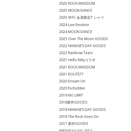
2025 ROCK KINGDOM
2025 MOON DANCE
2025 年FC 会員限定T シャツ
2024 Live Emotion
2024 MOON DANCE
2023 Over The Moon GOODS
2022 NANASE’S DAY GOODS
2022 Rainbow Tears
2021 Hello Kittyコラボ
2021 ROCK KINGDOM
2021 ROUTE77
2020 Dream On
2020 forbidden
2019 NO LIMIT
2018新作GOODS
2018 NANASE’S DAY GOODS
2018 The Rock Goes On
2017 新作GOODS
BIRTHDAY GIG 2017