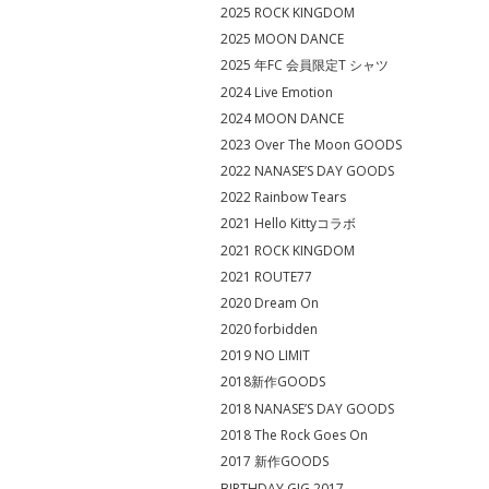
2025 ROCK KINGDOM
2025 MOON DANCE
2025 年FC 会員限定T シャツ
2024 Live Emotion
2024 MOON DANCE
2023 Over The Moon GOODS
2022 NANASE’S DAY GOODS
2022 Rainbow Tears
2021 Hello Kittyコラボ
2021 ROCK KINGDOM
2021 ROUTE77
2020 Dream On
2020 forbidden
2019 NO LIMIT
2018新作GOODS
2018 NANASE’S DAY GOODS
2018 The Rock Goes On
2017 新作GOODS
BIRTHDAY GIG 2017