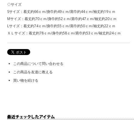
◇サイズ
Sサイズ：着丈約66ｃｍ/身巾約49ｃｍ/肩巾約44ｃｍ/袖丈約19ｃｍ
Mサイズ：着丈約70ｃｍ/身巾約52ｃｍ/肩巾約47ｃｍ/袖丈約20ｃｍ
Lサイズ：着丈約74ｃｍ/身巾約55ｃｍ/肩巾約50ｃｍ/袖丈約22ｃｍ
ＸＬサイズ：着丈約78ｃｍ/身巾約58ｃｍ/肩巾約53ｃｍ/袖丈約24ｃｍ
この商品について問い合わせる
この商品を友達に教える
買い物を続ける