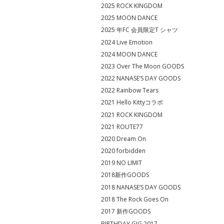
2025 ROCK KINGDOM
2025 MOON DANCE
2025 年FC 会員限定T シャツ
2024 Live Emotion
2024 MOON DANCE
2023 Over The Moon GOODS
2022 NANASE’S DAY GOODS
2022 Rainbow Tears
2021 Hello Kittyコラボ
2021 ROCK KINGDOM
2021 ROUTE77
2020 Dream On
2020 forbidden
2019 NO LIMIT
2018新作GOODS
2018 NANASE’S DAY GOODS
2018 The Rock Goes On
2017 新作GOODS
BIRTHDAY GIG 2017