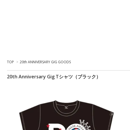
TOP
>
20th ANNIVERSARY GIG GOODS
20th Anniversary Gig Tシャツ（ブラック）