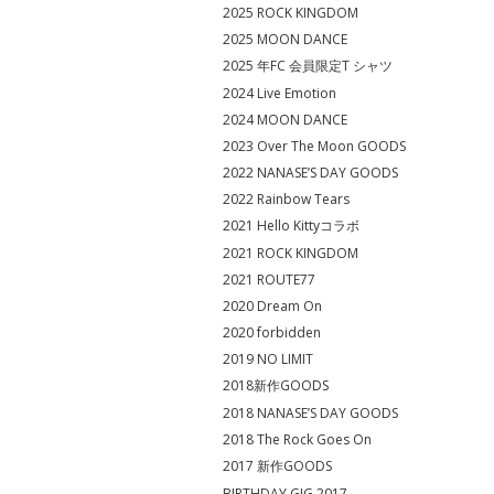
2025 ROCK KINGDOM
2025 MOON DANCE
2025 年FC 会員限定T シャツ
2024 Live Emotion
2024 MOON DANCE
2023 Over The Moon GOODS
2022 NANASE’S DAY GOODS
2022 Rainbow Tears
2021 Hello Kittyコラボ
2021 ROCK KINGDOM
2021 ROUTE77
2020 Dream On
2020 forbidden
2019 NO LIMIT
2018新作GOODS
2018 NANASE’S DAY GOODS
2018 The Rock Goes On
2017 新作GOODS
BIRTHDAY GIG 2017