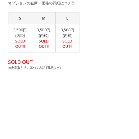
オプションの在庫・価格の詳細はコチラ
S
M
L
3,500円
3,500円
3,500円
(内税)
(内税)
(内税)
SOLD
SOLD
SOLD
OUT!!
OUT!!
OUT!!
SOLD OUT
特定商取引法に基づく表記 (返品など)